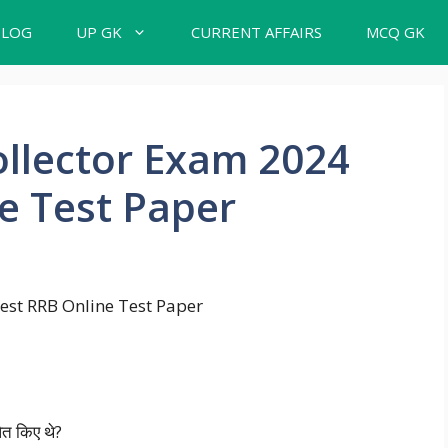
BLOG
UP GK
CURRENT AFFAIRS
MCQ GK
ollector Exam 2024
e Test Paper
ित किए थे?