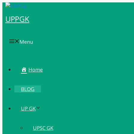
UPPGK
Menu
Home
BLOG
UP GK
UPSC GK